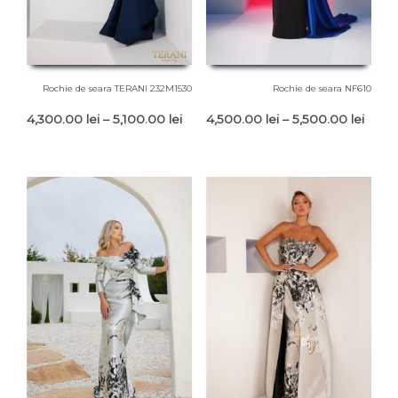
Rochie de seara TERANI 232M1530
Rochie de seara NF610
Interval
Interv
4,300.00
lei
–
5,100.00
lei
4,500.00
lei
–
5,500.00
lei
de
de
prețuri:
prețur
4,300.00 lei
4,500
până
până
la
la
5,100.00 lei
5,500