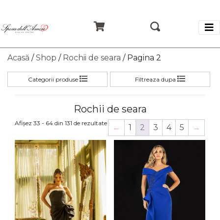
Acasă
/
Shop
/
Rochii de seara
/ Pagina 2
Categorii produse
Filtreaza dupa
Rochii de seara
Sortat
Afișez 33 - 64 din 131 de rezultate
←
1
2
3
4
5
→
după
cele
mai
recente