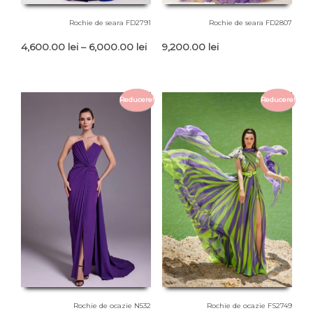
Rochie de seara FD2791
Rochie de seara FD2807
Interval
4,600.00
lei
–
6,000.00
lei
9,200.00
lei
de
prețuri:
4,600.00 lei
Reducere!
Reducere!
până
la
6,000.00 lei
Rochie de ocazie N532
Rochie de ocazie FS2749