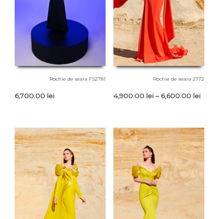
Rochie de seara FS2781
Rochie de seara 2772
Interv
6,700.00
lei
4,900.00
lei
–
6,600.00
lei
de
prețur
4,900
până
la
6,600