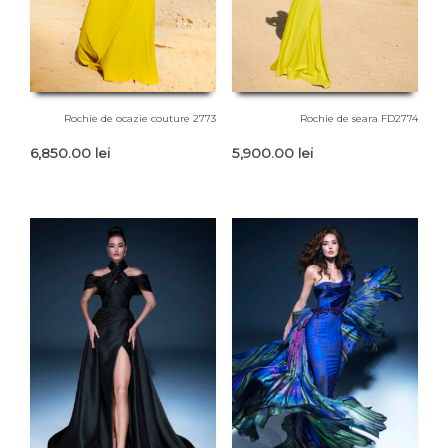
Rochie de ocazie couture 2773
Rochie de seara FD2774
6,850.00
lei
5,900.00
lei