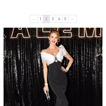
←
1
2
3
4
5
→