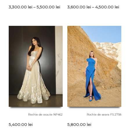
Interval
Interv
3,300.00
lei
–
5,500.00
lei
3,600.00
lei
–
4,500.00
lei
de
de
prețuri:
prețur
3,300.00 lei
3,600
până
până
la
la
5,500.00 lei
4,500
Rochie de ocazie NF462
Rochie de seara FS 2758
5,400.00
lei
5,800.00
lei