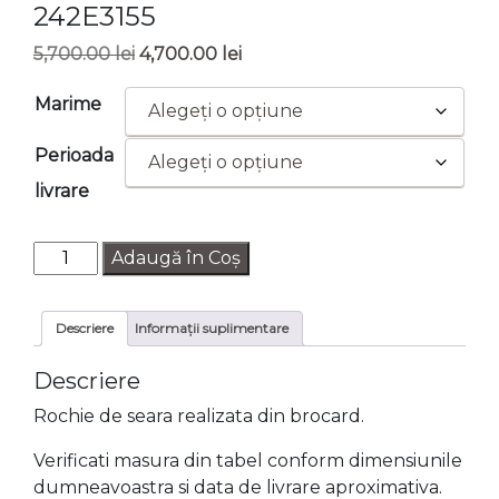
242E3155
Prețul
Prețul
5,700.00
lei
4,700.00
lei
inițial
curent
Marime
a
este:
fost:
4,700.00 lei.
Perioada
5,700.00 lei.
livrare
Cantitate
Adaugă în Coș
Rochie
de
Descriere
Informații suplimentare
seara
TERANI
Descriere
242E3155
Rochie de seara realizata din brocard.
Verificati masura din tabel conform dimensiunile
dumneavoastra si data de livrare aproximativa.