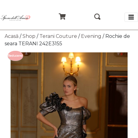
Acasă
/
Shop
/
Terani Couture
/
Evening
/ Rochie de
seara TERANI 242E3155
Reducere!