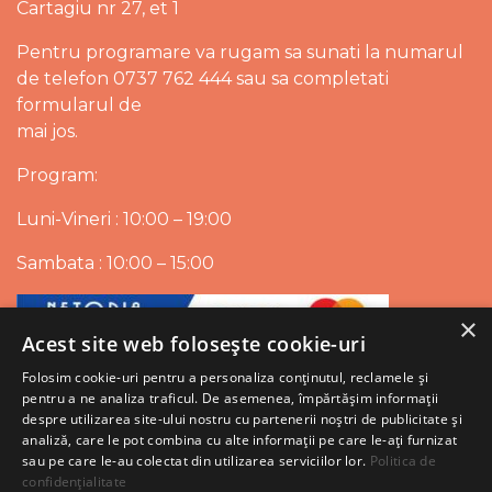
Cartagiu nr 27, et 1
Pentru programare va rugam sa sunati la numarul
de telefon 0737 762 444 sau sa completati
formularul de
mai jos.
Program:
Luni-Vineri : 10:00 – 19:00
Sambata : 10:00 – 15:00
×
Acest site web folosește cookie-uri
Folosim cookie-uri pentru a personaliza conținutul, reclamele și
pentru a ne analiza traficul. De asemenea, împărtășim informații
despre utilizarea site-ului nostru cu partenerii noștri de publicitate și
analiză, care le pot combina cu alte informații pe care le-ați furnizat
sau pe care le-au colectat din utilizarea serviciilor lor.
Politica de
confidențialitate