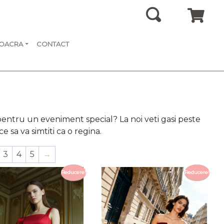
SOACRA
CONTACT
pentru un eveniment special? La noi veti gasi peste
 sa va simtiti ca o regina.
3
4
5
→
Reducere!
Reducere!