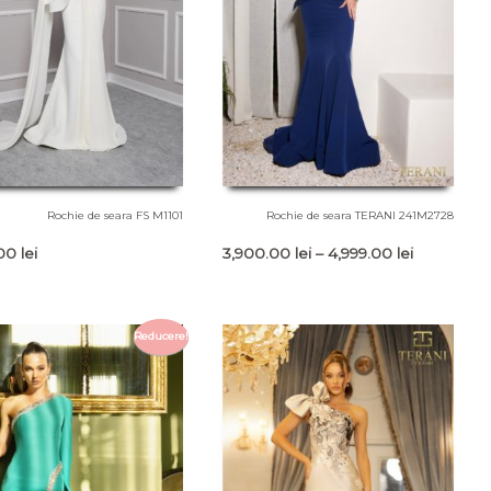
Rochie de seara FS M1101
Rochie de seara TERANI 241M2728
Interval
.00
lei
3,900.00
lei
–
4,999.00
lei
de
prețuri:
3,900.00 l
Reducere!
până
la
4,999.00 le