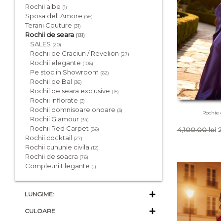
Rochii albe
(1)
Sposa dell Amore
(46)
Terani Couture
(31)
Rochii de seara
(131)
SALES
(20)
Rochii de Craciun / Revelion
(27)
Rochii elegante
(106)
Pe stoc in Showroom
(62)
Rochii de Bal
(36)
Rochii de seara exclusive
(15)
Rochii inflorate
(3)
Rochii domnisoare onoare
(3)
Rochie 
Rochii Glamour
(34)
Rochii Red Carpet
P
(86)
4,100.00
lei
Rochii cocktail
(27)
i
Rochii cununie civila
(12)
Rochii de soacra
(76)
f
Compleuri Elegante
(1)
4
LUNGIME:
CULOARE