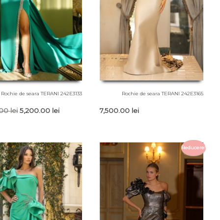
Rochie de seara TERANI 242E3133
Rochie de seara TERANI 242E3165
Prețul
Prețul
.00
lei
5,200.00
lei
7,500.00
lei
inițial
curent
a
este:
fost:
5,200.00 lei.
Reducere!
7,200.00 lei.