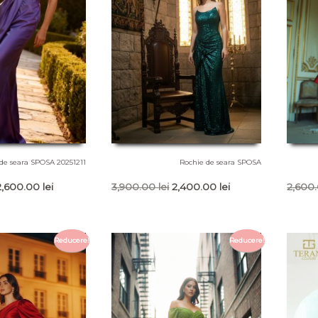
de seara SPOSA 20251211
Rochie de seara SPOSA
rețul
Prețul
Prețul
Prețul
2,600.00
lei
3,900.00
lei
2,400.00
lei
2,600
nițial
curent
inițial
curent
a
este:
a
este:
ost:
2,600.00 lei.
fost:
2,400.00 lei.
Reducere!
Reducere!
,100.00 lei.
3,900.00 lei.