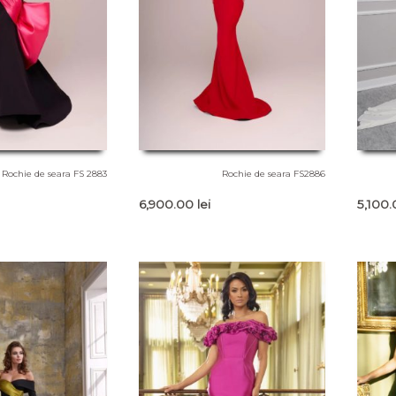
Rochie de seara FS 2883
Rochie de seara FS2886
6,900.00
lei
5,100