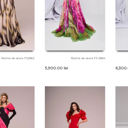
Rochie de seara FS2862
Rochie de seara FS 2864
5,900.00
lei
6,300