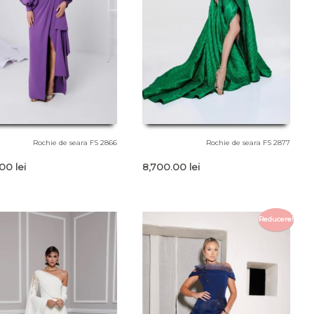
Rochie de seara FS 2866
Rochie de seara FS 2877
.00
lei
8,700.00
lei
Reducere!