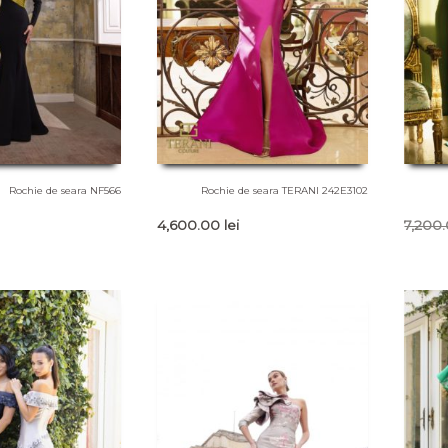
Rochie de seara NF566
Rochie de seara TERANI 242E3102
4,600.00
lei
7,200