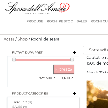
PRODUSE
ROCHII PE STOC
SALES
ROCHII CU
Acasă
/
Shop
/ Rochii de seara
Rochii 
FILTRATI DUPA PRET
Cautati o r
1500 de mod
Preț
Preț
Filtrează
Afișez 1 - 32 din
Minim
Maxim
Preț:
500 lei
—
9,400 lei
PRODUCT CATEGORIES
Tarik Ediz
(22)
SALES
(40)