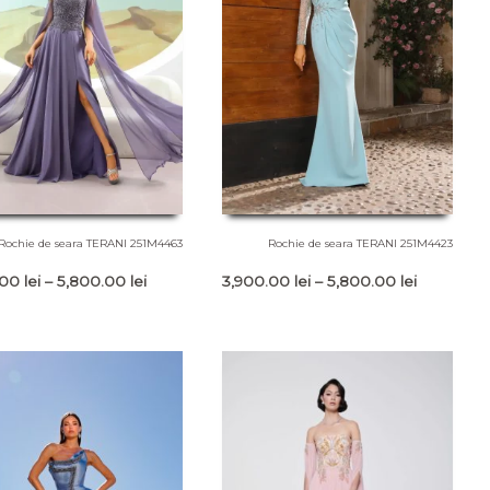
Rochie de seara TERANI 251M4463
Rochie de seara TERANI 251M4423
Interval
Interval
.00
lei
–
5,800.00
lei
3,900.00
lei
–
5,800.00
lei
de
de
prețuri:
prețuri:
3,900.00 lei
3,900.00 l
până
până
la
la
5,800.00 lei
5,800.00 