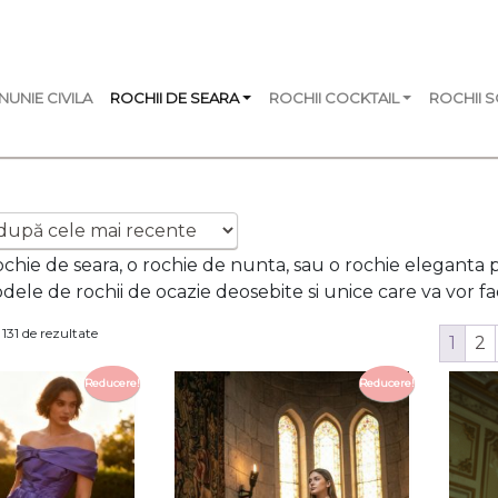
NUNIE CIVILA
ROCHII DE SEARA
ROCHII COCKTAIL
ROCHII 
de seara
ochie de seara, o rochie de nunta, sau o rochie eleganta 
ele de rochii de ocazie deosebite si unice care va vor face
Sortat
 131 de rezultate
1
2
după
cele
Reducere!
Reducere!
mai
recente