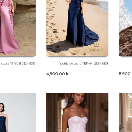
e seara TERANI 252M5317
Rochie de seara TERANI 252M5338
4,900.00
lei
5,900