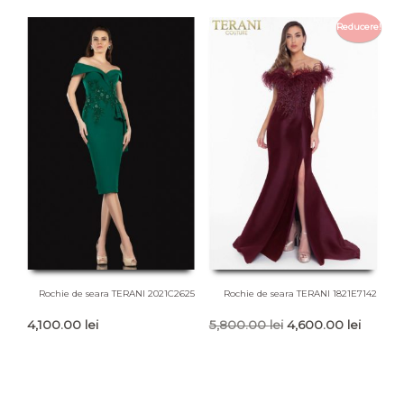
fost:
1,700.00 lei.
Reducere!
2,500.00 lei.
Rochie de seara TERANI 2021C2625
Rochie de seara TERANI 1821E7142
Prețul
Prețul
4,100.00
lei
5,800.00
lei
4,600.00
lei
inițial
curent
a
este:
fost:
4,600.0
5,800.00 lei.