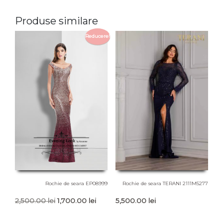
Produse similare
Reducere!
Rochie de seara EP08999
Rochie de seara TERANI 2111M5277
Prețul
Prețul
2,500.00
lei
1,700.00
lei
5,500.00
lei
inițial
curent
a
este: