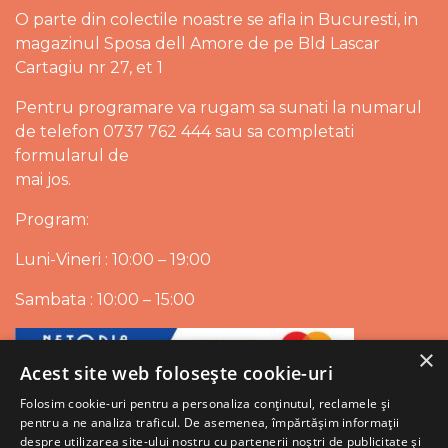
O parte din colectile noastre se afla in Bucuresti, in
magazinul Sposa dell Amore de pe Bld Lascar
Cartagiu nr 27, et 1
Pentru programare va rugam sa sunati la numarul
de telefon 0737 762 444 sau sa completati
formularul de
mai jos.
Program:
Luni-Vineri : 10:00 – 19:00
Sambata : 10:00 – 15:00
×
Acest site web folosește cookie-uri
Folosim cookie-uri pentru a personaliza conținutul, reclamele și
pentru a ne analiza traficul. De asemenea, împărtășim informații
despre utilizarea site-ului nostru cu partenerii noștri de publicitate și