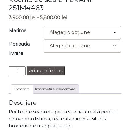
251M4463
Interval
3,900.00
lei
–
5,800.00
lei
de
Marime
prețuri:
3,900.00 lei
Perioada
până
la
livrare
5,800.00 lei
Cantitate
Adaugă în Coș
Rochie
de
Descriere
Informații suplimentare
seara
TERANI
Descriere
251M4463
Rochie de seara eleganta special creata pentru
o doamna distinsa, realizata din voal sifon si
broderie de margea pe top.