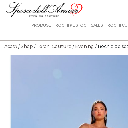
PRODUSE
ROCHII PE STOC
SALES
ROCHII CU
Acasă
/
Shop
/
Terani Couture
/
Evening
/ Rochie de s