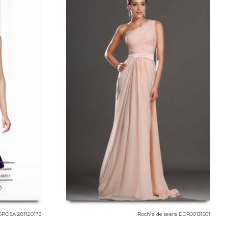
 SPOSA 281120173
Rochie de seara EDR00131501