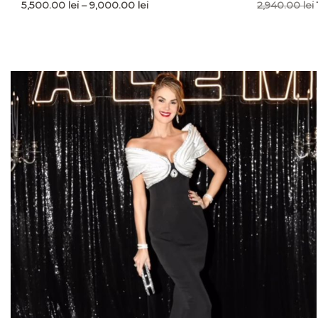
Interval
5,500.00
lei
–
9,000.00
lei
2,940.00
lei
de
prețuri:
5,500.00 lei
până
la
9,000.00 lei