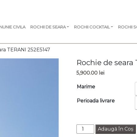
NUNIE CIVILA
ROCHII DE SEARA
ROCHII COCKTAIL
ROCHII 
eara TERANI 252E5147
Rochie de seara
5,900.00
lei
Marime
Perioada livrare
Cantitate
Adaugă în Coș
Rochie