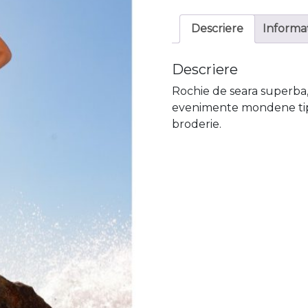
de
seara
Descriere
Informaț
TERANI
252E5147
Descriere
Rochie de seara superba,
evenimente mondene tip R
broderie.