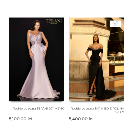
inițial
curent
a
este:
fost:
1,600.00
2,300.00 lei.
Rochie de seara TERANI 2011M2160
Rochie de seara TARIK EDIZ POLINA
52009
5,100.00
lei
5,400.00
lei