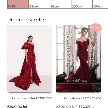
Produse similare
Reducere!
Rochie de seara TARIK EDIZ 98100
Rochie de seara SPOSA ED-006
Prețul
Prețul
6,900.00
lei
2,300.00
lei
1,600.00
lei