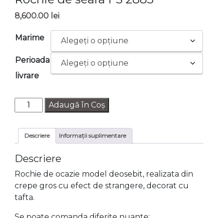
8,600.00
lei
Marime
Perioada
livrare
Cantitate
Adaugă în Coș
Rochie
de
Descriere
Informații suplimentare
seara
FS
Descriere
2883
Rochie de ocazie model deosebit, realizata din
crepe gros cu efect de strangere, decorat cu
tafta.
Se poate comanda diferite nuante: