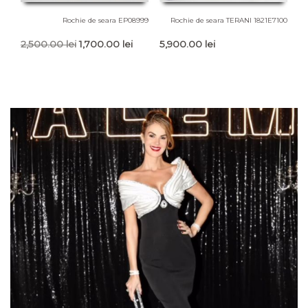
Rochie de seara EP08999
Rochie de seara TERANI 1821E7100
Prețul
Prețul
2,500.00
lei
1,700.00
lei
5,900.00
lei
inițial
curent
a
este:
fost:
1,700.00 lei.
2,500.00 lei.