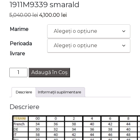
1911M9339 smarald
Prețul
Prețul
5,040.00
lei
4,100.00
lei
inițial
curent
Marime
a
este:
fost:
4,100.00 lei.
Perioada
5,040.00 lei.
livrare
Cantitate
Adaugă în Coș
Rochie
de
Descriere
Informații suplimentare
seara
TERANI
Descriere
1911M9339
smarald