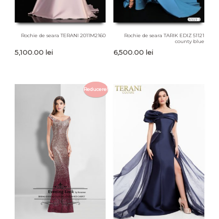
Rochie de seara TERANI 2011M2160
Rochie de seara TARIK EDIZ 51121
county blue
5,100.00
lei
6,500.00
lei
Reducere!