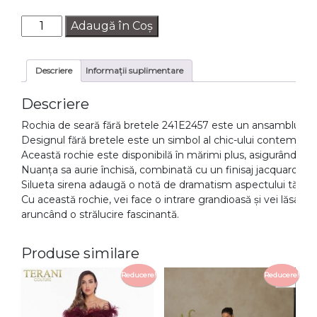
Cantitate
Adaugă în Coș
Rochie
de
Descriere
Informații suplimentare
seara
TERANI
Descriere
241E2457
Rochia de seară fără bretele 241E2457 este un ansamblu uimi
Designul fără bretele este un simbol al chic-ului contempora
Această rochie este disponibilă în mărimi plus, asigurându-se c
Nuanța sa aurie închisă, combinată cu un finisaj jacquard meta
Silueta sirena adaugă o notă de dramatism aspectului tău, fă
Cu această rochie, vei face o intrare grandioasă și vei lăsa o 
aruncând o strălucire fascinantă.
Produse similare
Reducere!
Reducere!