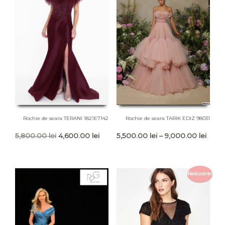
Rochie de seara TERANI 1821E7142
Rochie de seara TARIK EDIZ 98031
Prețul
Prețul
Inter
5,800.00
lei
4,600.00
lei
5,500.00
lei
–
9,000.00
lei
inițial
curent
de
a
este:
prețur
fost:
4,600.00 lei.
5,500
Reducere!
5,800.00 lei.
până
la
9,000