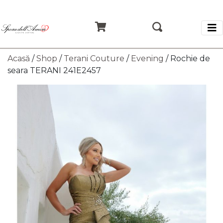
Acasă
/
Shop
/
Terani Couture
/
Evening
/ Rochie de
seara TERANI 241E2457