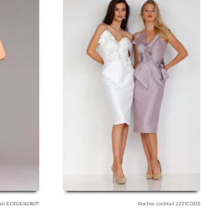
ail EDR26160807
Rochie cocktail 2221C0333