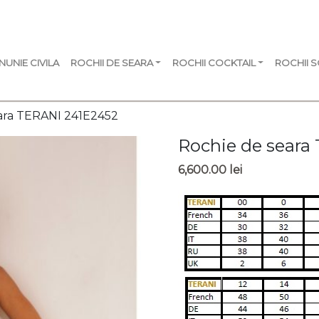
NUNIE CIVILA
ROCHII DE SEARA
ROCHII COCKTAIL
ROCHII 
eara TERANI 241E2452
Rochie de seara
6,600.00
lei