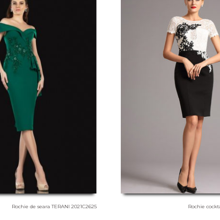
Rochie de seara TERANI 2021C2625
Rochie cockt