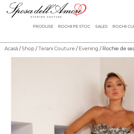
PRODUSE
ROCHII PE STOC
SALES
ROCHII CU
Acasă
/
Shop
/
Terani Couture
/
Evening
/ Rochie de s