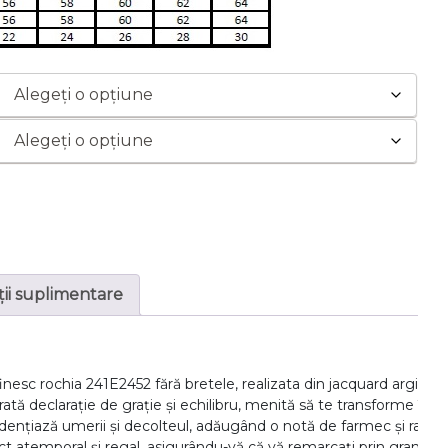
ii suplimentare
nesc rochia 241E2452 fără bretele, realizata din jacquard argintiu 
tă declarație de grație și echilibru, menită să te transforme în f
idențiază umerii și decolteul, adăugând o notă de farmec și rafina
ct atemporal și regal, asigurându-vă că vă remarcați prin grandoare