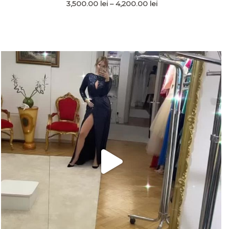
Interval
3,500.00
lei
–
4,200.00
lei
de
prețuri:
lei.
3,500.00 lei
până
la
4,200.00 lei