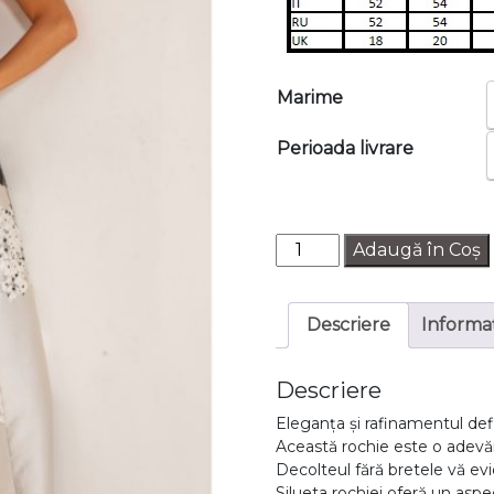
Marime
Perioada livrare
Cantitate
Adaugă în Coș
Rochie
de
seara
Descriere
Informaț
TERANI
241E2452
Descriere
Eleganța și rafinamentul defi
Această rochie este o adevăra
Decolteul fără bretele vă ev
Silueta rochiei oferă un aspe