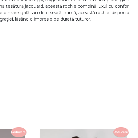
ă țesătură jacquard, această rochie combină luxul cu confortul. 

o mare gală sau de o seară intimă, această rochie, disponibilă în cu
i grației, lăsând o impresie de durată tuturor.
Reducere!
Reducere!