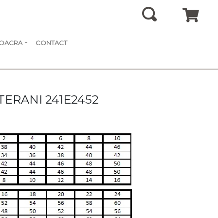
SOACRA
CONTACT
 TERANI 241E2452