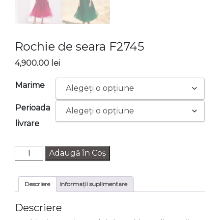
Rochie de seara F2745
4,900.00
lei
Marime
Perioada
livrare
Cantitate
Adaugă în Coș
Rochie
de
Descriere
Informații suplimentare
seara
F2745
Descriere