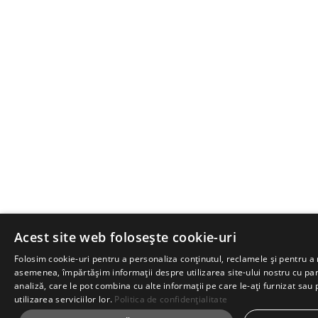
Acest site web folosește cookie-uri
Folosim cookie-uri pentru a personaliza conținutul, reclamele și pentru a 
asemenea, împărtășim informații despre utilizarea site-ului nostru cu part
analiză, care le pot combina cu alte informații pe care le-ați furnizat sau 
utilizarea serviciilor lor.
Politica de confidențialitate