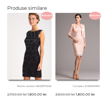
Produse similare
Reducere!
Reducere!
Rochie cocktail H6O39170202
Compleu EDR26161501
Prețul
Prețul
Prețul
Prețul
2,700.00
lei
1,800.00
lei
3,500.00
lei
1,800.00
lei
inițial
curent
inițial
curent
a
este:
a
este: