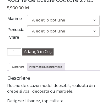
5,900.00
lei
Marime
Perioada
livrare
Cantitate
Adaugă în Coș
Rochie
de
Descriere
Informații suplimentare
ocazie
couture
Descriere
2769
Rochie de ocazie model deosebit, realizata din
crepe si voal, decorata cu margele.
Designer Libanez, top calitate.