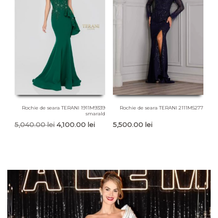
Rochie de seara TERANI 1911M9339
Rochie de seara TERANI 2111M5277
smarald
Prețul
Prețul
5,040.00
lei
4,100.00
lei
5,500.00
lei
inițial
curent
a
este:
fost:
4,100.00 lei.
5,040.00 lei.