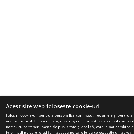
Acest site web folosește cookie-uri
Folosim cookie-uri pentru a personaliza conținutul, reclamele și pentru a
analiza traficul. De asemenea, împărtășim informații despre utilizarea sit
nostru cu partenerii noștri de publicitate și analiză, care le pot combina c
informații pe care le-ați furnizat sau pe care le-au colectat din utilizarea