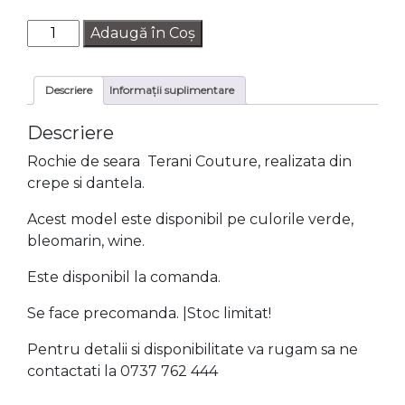
Cantitate
Adaugă în Coș
Rochie
de
Descriere
Informații suplimentare
seara
TERANI
Descriere
1911M9339
NAVY
Rochie de seara Terani Couture, realizata din
crepe si dantela.
Acest model este disponibil pe culorile verde,
bleomarin, wine.
Este disponibil la comanda.
Se face precomanda. |Stoc limitat!
Pentru detalii si disponibilitate va rugam sa ne
contactati la 0737 762 444