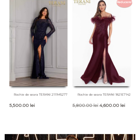
Reducere!
1,500.00 lei.
Rochie de seara TERANI 2111M5277
Rochie de seara TERANI 1821E7142
Prețul
Prețul
5,500.00
lei
5,800.00
lei
4,600.00
lei
inițial
curent
a
este:
fost:
4,600.0
5,800.00 lei.