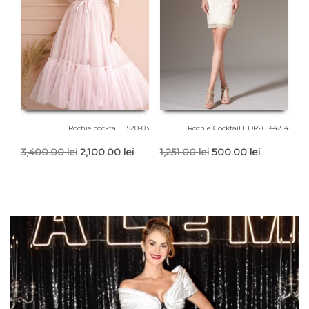
Rochie cocktail LS20-03
Rochie Cocktail EDR26144214
Prețul
Prețul
Prețul
Prețul
3,400.00
lei
2,100.00
lei
1,251.00
lei
500.00
lei
inițial
curent
inițial
curent
a
este:
a
este:
fost:
2,100.00 lei.
fost:
500.00 lei
3,400.00 lei.
1,251.00 lei.