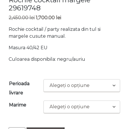
29619748
Prețul
Prețul
2,450.00
lei
1,700.00
lei
inițial
curent
Rochie cocktail / party realizata din tul si
a
este:
margele cusute manual.
fost:
1,700.00 lei.
2,450.00 lei.
Masura 40/42 EU
Culoarea disponibila: negru/auriu
Perioada
livrare
Marime