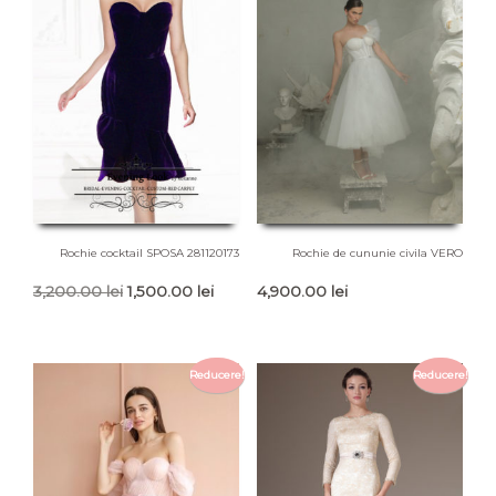
Rochie cocktail SPOSA 281120173
Rochie de cununie civila VERO
Prețul
Prețul
3,200.00
lei
1,500.00
lei
4,900.00
lei
inițial
curent
a
este:
fost:
1,500.00 lei.
Reducere!
Reducere!
3,200.00 lei.