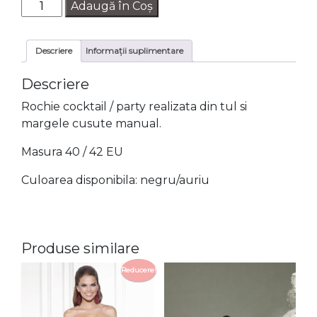
Cantitate
Adaugă în Coș
Rochie
cocktail
Descriere
Informații suplimentare
margele
29619748
Descriere
Rochie cocktail / party realizata din tul si
margele cusute manual.
Masura 40 / 42 EU
Culoarea disponibila: negru/auriu
Produse similare
Reducere!