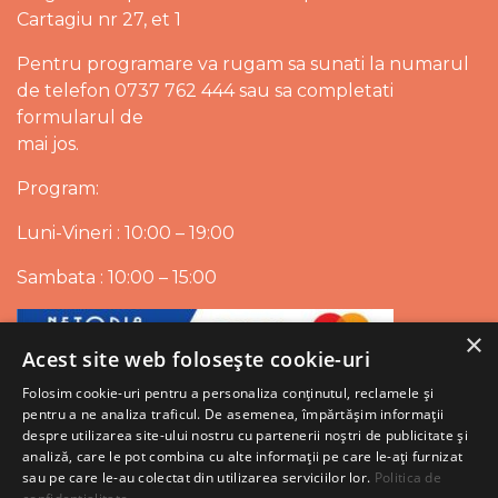
Cartagiu nr 27, et 1
Pentru programare va rugam sa sunati la numarul
de telefon 0737 762 444 sau sa completati
formularul de
mai jos.
Program:
Luni-Vineri : 10:00 – 19:00
Sambata : 10:00 – 15:00
×
Acest site web folosește cookie-uri
Folosim cookie-uri pentru a personaliza conținutul, reclamele și
pentru a ne analiza traficul. De asemenea, împărtășim informații
despre utilizarea site-ului nostru cu partenerii noștri de publicitate și
analiză, care le pot combina cu alte informații pe care le-ați furnizat
sau pe care le-au colectat din utilizarea serviciilor lor.
Politica de