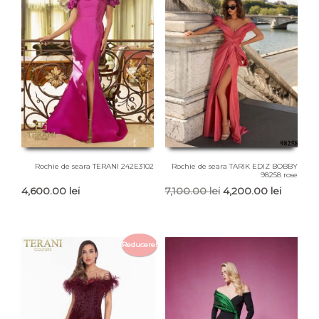
Rochie de seara TERANI 242E3102
Rochie de seara TARIK EDIZ BOBBY
98258 rose
Prețul
Prețul
4,600.00
lei
7,100.00
lei
4,200.00
lei
inițial
curent
a
este:
fost:
4,200.00
Reducere!
7,100.00 lei.