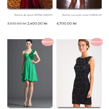
Rochie de seara SPOSA 20251111
Rochie cununie civila CORDELIA
Prețul
Prețul
3,100.00
lei
2,400.00
lei
4,700.00
lei
inițial
curent
a
este:
fost:
2,400.00 lei.
Reducere!
Reducere!
3,100.00 lei.