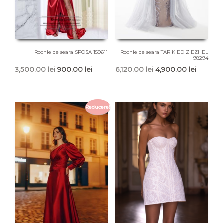
Rochie de seara SPOSA 159611
Rochie de seara TARIK EDIZ EZHEL
98294
Prețul
Prețul
Prețul
Prețul
3,500.00
lei
900.00
lei
6,120.00
lei
4,900.00
lei
inițial
curent
inițial
curent
a
este:
a
este:
fost:
900.00 lei.
fost:
4,900.00
Reducere!
3,500.00 lei.
6,120.00 lei.