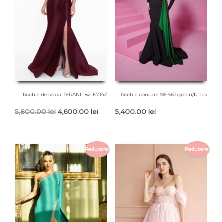
Rochie de seara TERANI 1821E7142
Rochie couture NF 561 green/black
Prețul
Prețul
5,800.00
lei
4,600.00
lei
5,400.00
lei
inițial
curent
a
este:
fost:
4,600.00 lei.
Reducere!
Reducere!
5,800.00 lei.