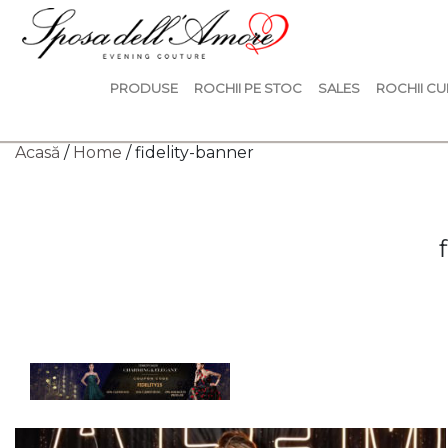
PRODUSE
ROCHII PE STOC
SALES
ROCHII CU
Acasă
/
Home
/ fidelity-banner