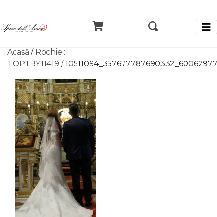
Acasă
/
Rochie :
TOPTBY11419
/ 10511094_357677787690332_6006297