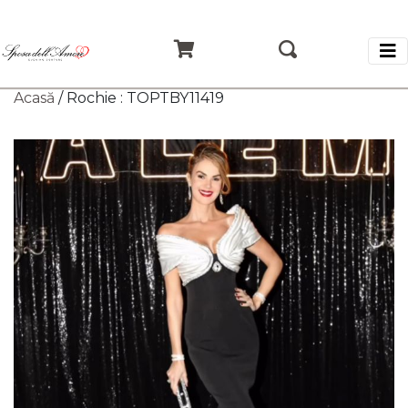
Acasă
/ Rochie : TOPTBY11419