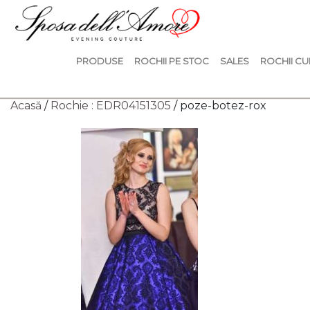
PRODUSE
ROCHII PE STOC
SALES
ROCHII CU
Acasă
/
Rochie : EDR04151305
/ poze-botez-rox