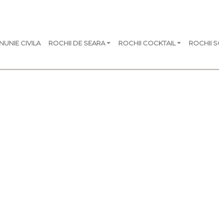
NUNIE CIVILA
ROCHII DE SEARA
ROCHII COCKTAIL
ROCHII 