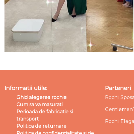
Informatii utile:
Parteneri
Ghid alegerea rochiei
Rochii Spos
Cum sa va masurati
Gentlemen’s
Perioada de fabricatie si
transport
Rochii Eleg
Politica de returnare
Politica de confidențialitate și de