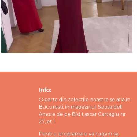
Info:
O parte din colectile noastre se afla in
Bucuresti, in magazinul Sposa dell
Amore de pe Bld Lascar Cartagiu nr
27, et 1
Pentru programare va rugam sa