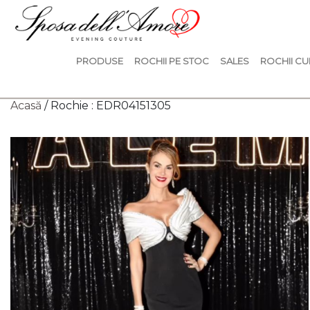
PRODUSE
ROCHII PE STOC
SALES
ROCHII CU
Acasă
/ Rochie : EDR04151305