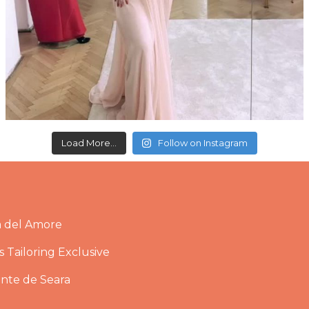
Load More...
Follow on Instagram
a del Amore
 Tailoring Exclusive
ante de Seara