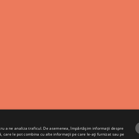
ntru a ne analiza traficul. De asemenea, împărtășim informații despre
ză, care le pot combina cu alte informații pe care le-ați furnizat sau pe