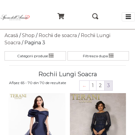
Acasă
/
Shop
/
Rochii de soacra
/
Rochii Lungi
Soacra
/ Pagina 3
Categorii produse
Filtreaza dupa
Rochii Lungi Soacra
Sortat
Afișez 65 - 70 din 70 de rezultate
←
1
2
3
după
cele
mai
recente