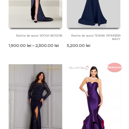
Rochie de seara SPOSA 06112018
Rochie de seara TERANI 1911M9339
NAVY
Interval
1,900.00
lei
–
2,300.00
lei
5,200.00
lei
de
prețuri:
1,900.00 lei
Reducere!
până
la
2,300.00 lei