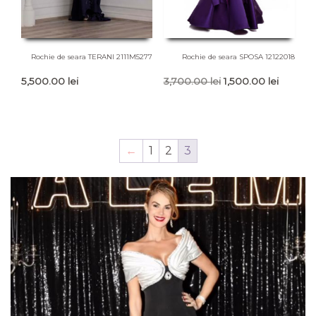
Rochie de seara TERANI 2111M5277
Rochie de seara SPOSA 12122018
Prețul
Prețul
5,500.00
lei
3,700.00
lei
1,500.00
lei
inițial
curent
a
este:
fost:
1,500.00
3,700.00 lei.
←
1
2
3