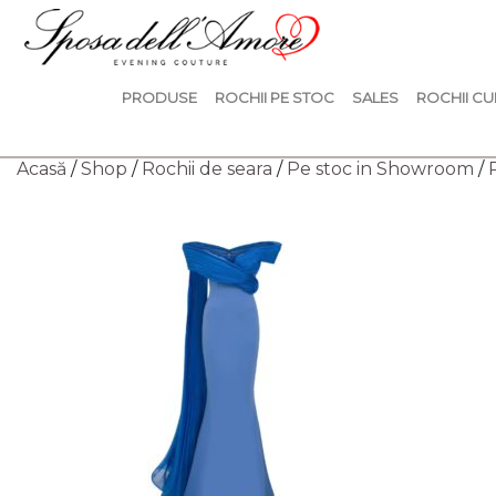
PRODUSE
ROCHII PE STOC
SALES
ROCHII CU
Acasă
/
Shop
/
Rochii de seara
/
Pe stoc in Showroom
/