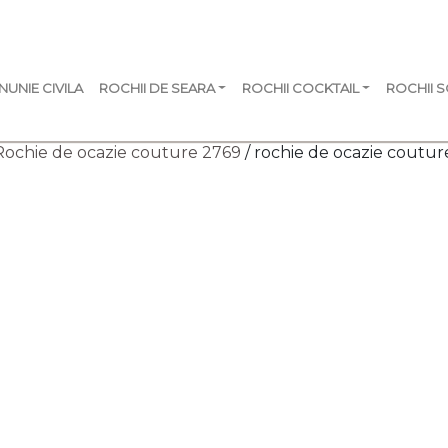
NUNIE CIVILA
ROCHII DE SEARA
ROCHII COCKTAIL
ROCHII 
Rochie de ocazie couture 2769
/ rochie de ocazie coutur