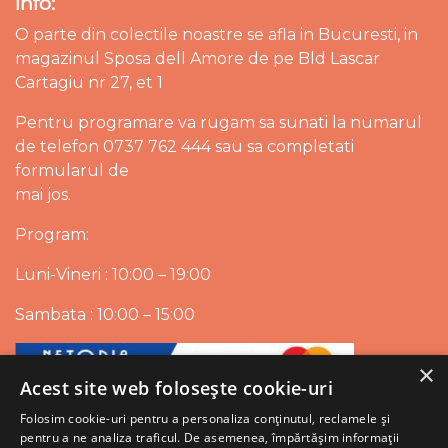
Info:
O parte din colectile noastre se afla in Bucuresti, in
magazinul Sposa dell Amore de pe Bld Lascar
Cartagiu nr 27, et 1
Pentru programare va rugam sa sunati la numarul
de telefon 0737 762 444 sau sa completati
formularul de
mai jos.
Program:
Luni-Vineri : 10:00 – 19:00
Sambata : 10:00 – 15:00
×
Acest site web folosește cookie-uri
Folosim cookie-uri pentru a personaliza conținutul, reclamele și
pentru a ne analiza traficul. De asemenea, împărtășim informații