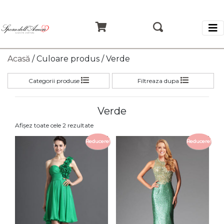
Acasă
/ Culoare produs / Verde
Categorii produse
Filtreaza dupa
Verde
Sortat
Afișez toate cele 2 rezultate
după
Reducere!
Reducere!
cele
mai
recente