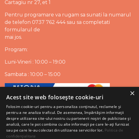
Cartagiu nr 27, et 1
Pentru programare va rugam sa sunati la numarul
de telefon 0737 762 444 sau sa completati
formularul de
mai jos.
Program:
Luni-Vineri : 10:00 – 19:00
Sambata : 10:00 – 15:00
×
Acest site web folosește cookie-uri
Folosim cookie-uri pentru a personaliza conținutul, reclamele și
pentru a ne analiza traficul. De asemenea, împărtășim informații
despre utilizarea site-ului nostru cu partenerii noștri de publicitate și
analiză, care le pot combina cu alte informații pe care le-ați furnizat
sau pe care le-au colectat din utilizarea serviciilor lor.
Politica de
confidențialitate