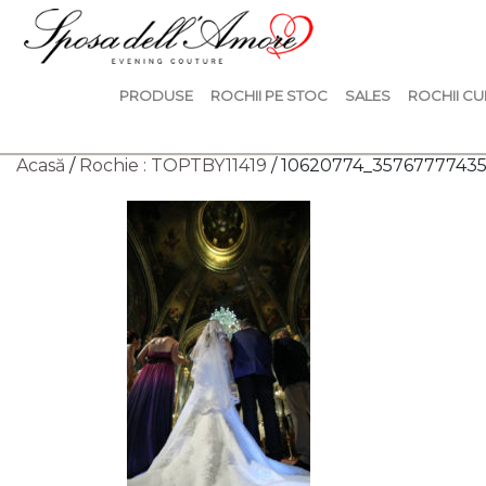
PRODUSE
ROCHII PE STOC
SALES
ROCHII CU
Acasă
/
Rochie : TOPTBY11419
/ 10620774_3576777743