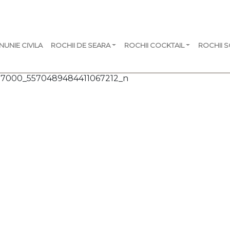
NUNIE CIVILA
ROCHII DE SEARA
ROCHII COCKTAIL
ROCHII 
57000_5570489484411067212_n