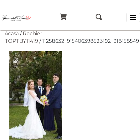
Acasă
/
Rochie :
TOPTBY11419
/ 11258632_915406398523192_918158549