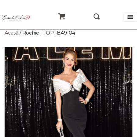
Acasă
/ Rochie : TOPTBA9104