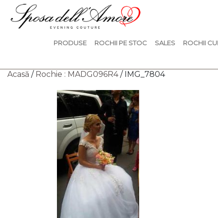
PRODUSE
ROCHII PE STOC
SALES
ROCHII CU
Acasă
/
Rochie : MADG096R4
/ IMG_7804