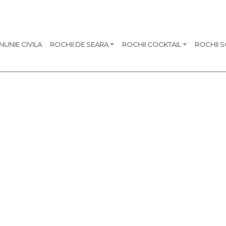
NUNIE CIVILA
ROCHII DE SEARA
ROCHII COCKTAIL
ROCHII 