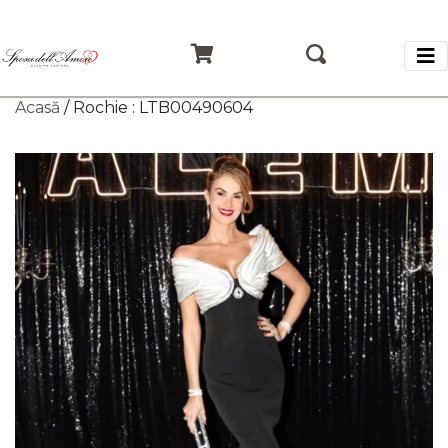
Acasă
/ Rochie : LTB00490604