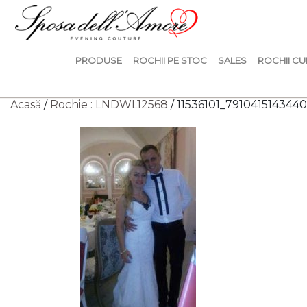
PRODUSE
ROCHII PE STOC
SALES
ROCHII CU
Acasă
/
Rochie : LNDWL12568
/ 11536101_79104151434