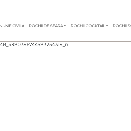
NUNIE CIVILA
ROCHII DE SEARA
ROCHII COCKTAIL
ROCHII 
4048_4980396744583254319_n