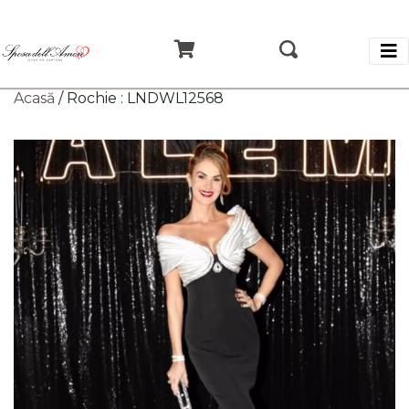
Acasă
/ Rochie : LNDWL12568