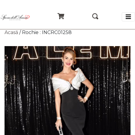
Acasă
/ Rochie : INCRC01258