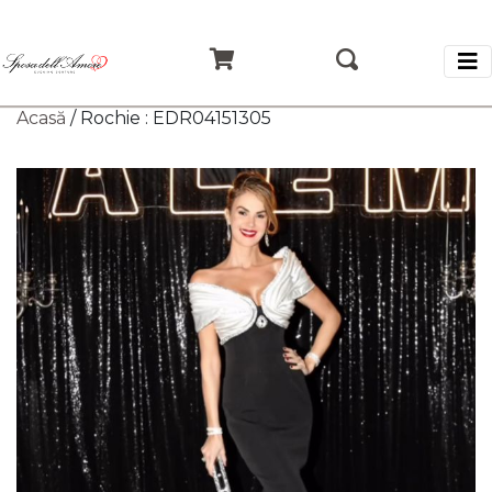
Acasă
/ Rochie : EDR04151305