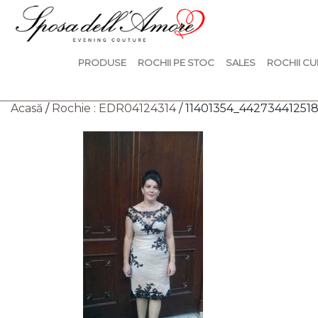
PRODUSE
ROCHII PE STOC
SALES
ROCHII CU
Acasă
/
Rochie : EDR04124314
/ 11401354_4427344125