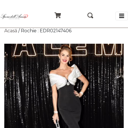
Acasă
/ Rochie : EDR02147406