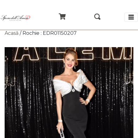
Acasă
/ Rochie : EDR01150207