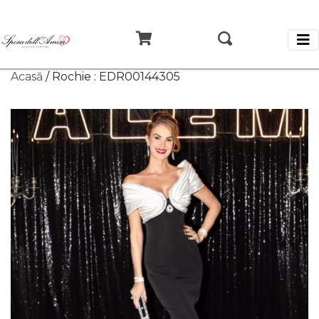
Acasă
/ Rochie : EDR00144305