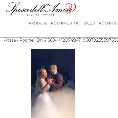
PRODUSE
ROCHII PE STOC
SALES
ROCHII CU
Acasă
/
Rochie : DNS15694
/ 12074947_9607925539768