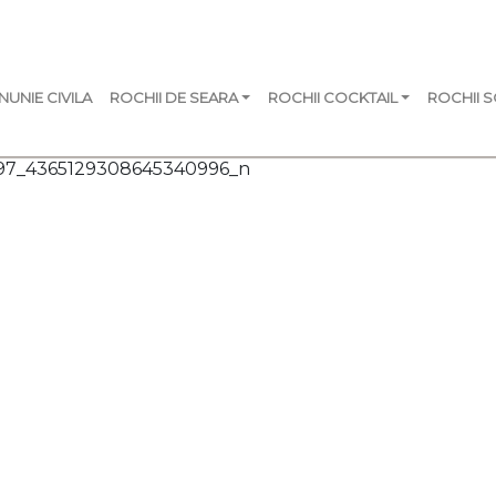
NUNIE CIVILA
ROCHII DE SEARA
ROCHII COCKTAIL
ROCHII 
97_4365129308645340996_n