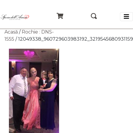
Acasă
/
Rochie : DNS-
1555
/ 12049338_960729603983192_321954568093115