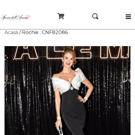
Acasă
/ Rochie : CNF82086