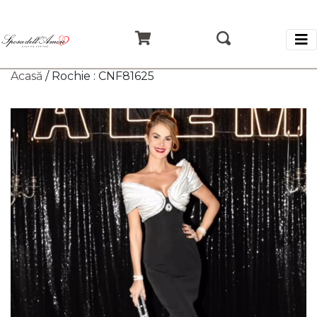
Acasă
/ Rochie : CNF81625