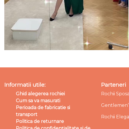
Informatii utile:
Parteneri
Ghid alegerea rochiei
Rochii Spos
Cum sa va masurati
Gentlemen’s
Perioada de fabricatie si
transport
Rochii Eleg
Politica de returnare
Politica de confidențialitate și de