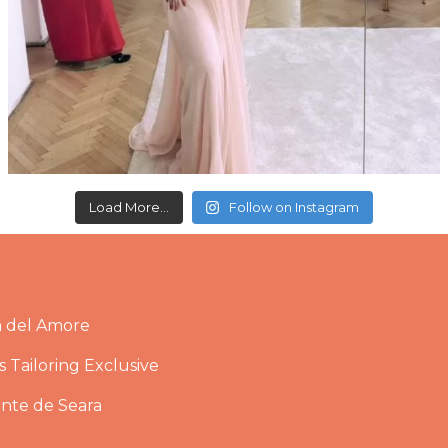
Load More...
Follow on Instagram
a del Amore
 Tailoring Exclusive
ante de Seara