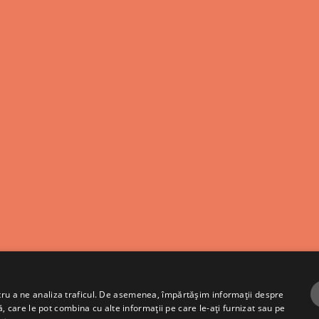
ntru a ne analiza traficul. De asemenea, împărtășim informații despre
ză, care le pot combina cu alte informații pe care le-ați furnizat sau pe