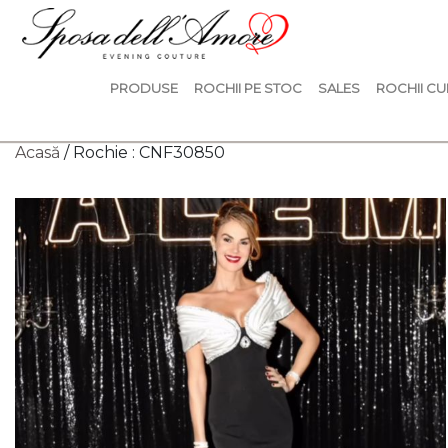
PRODUSE
ROCHII PE STOC
SALES
ROCHII CU
Acasă
/ Rochie : CNF30850