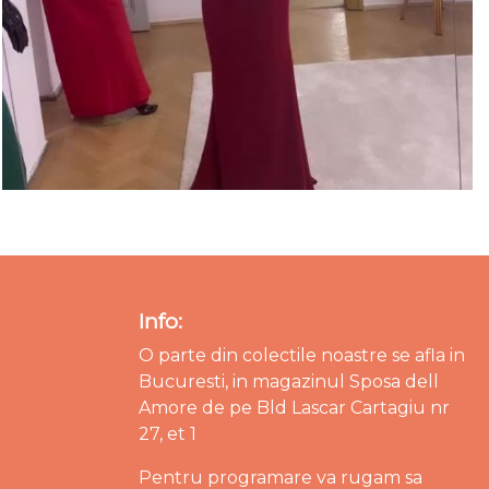
Info:
O parte din colectile noastre se afla in
Bucuresti, in magazinul Sposa dell
Amore de pe Bld Lascar Cartagiu nr
27, et 1
Pentru programare va rugam sa