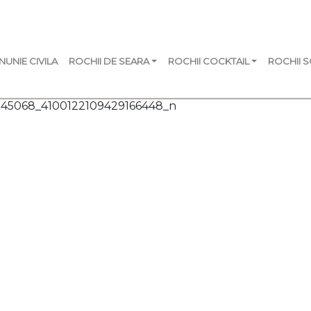
NUNIE CIVILA
ROCHII DE SEARA
ROCHII COCKTAIL
ROCHII 
245068_4100122109429166448_n