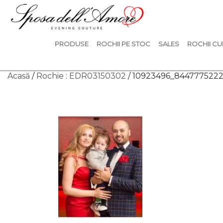
PRODUSE
ROCHII PE STOC
SALES
ROCHII CU
Acasă
/
Rochie : EDR03150302
/ 10923496_844777522