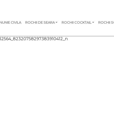
NUNIE CIVILA
ROCHII DE SEARA
ROCHII COCKTAIL
ROCHII 
632564_82320758297383910412_n