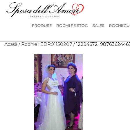
PRODUSE
ROCHII PE STOC
SALES
ROCHII CU
Acasă
/
Rochie : EDR01150207
/ 12294672_987636244