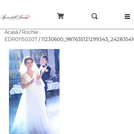
Acasă
/
Rochie :
EDR01150207
/ 11230600_987635121299343_2428354