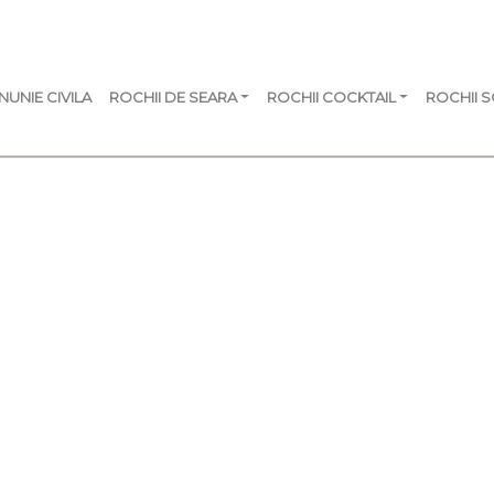
NUNIE CIVILA
ROCHII DE SEARA
ROCHII COCKTAIL
ROCHII 