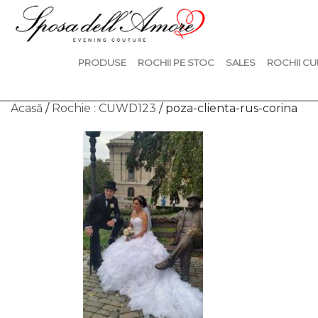
PRODUSE
ROCHII PE STOC
SALES
ROCHII CU
Acasă
/
Rochie : CUWD123
/ poza-clienta-rus-corina