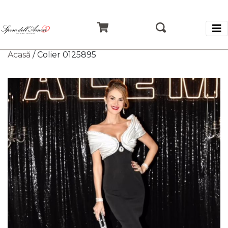
Acasă
/ Colier 0125895