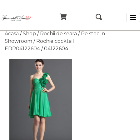
Acasă
/
Shop
/
Rochii de seara
/
Pe stoc in
Showroom
/
Rochie cocktail
EDR04122604
/ 04122604